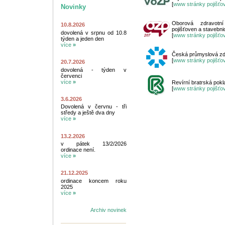
[
www stránky pojišťo
Novinky
Oborová zdravotn
10.8.2026
pojišťoven a stavebni
dovolená v srpnu od 10.8
[
www stránky pojišťo
týden a jeden den
více
»
Česká průmyslová zdr
[
www stránky pojišťo
20.7.2026
dovolená - týden v
červenci
více
»
Revírní bratrská pok
[
www stránky pojišťo
3.6.2026
Dovolená v červnu - tři
středy a ještě dva dny
více
»
13.2.2026
v pátek 13/2/2026
ordinace není.
více
»
21.12.2025
ordinace koncem roku
2025
více
»
Archiv novinek