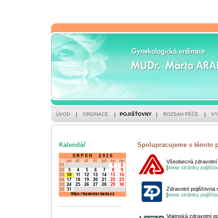
ÚVOD
ORDINACE
POJIŠŤOVNY
ROZSAH PÉČE
VY
Kalendář
Spolupracujeme s těmito 
Všeobecná zdravotní 
[
www stránky pojišťo
Zdravotní pojišťovna 
[
www stránky pojišťo
Vojenská zdravotní p